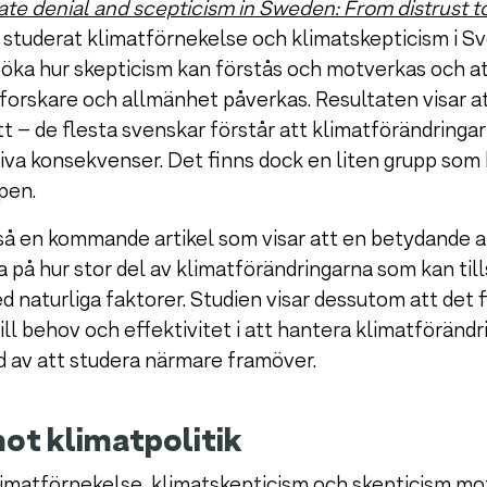
te denial and scepticism in Sweden: From distrust to
studerat klimatförnekelse och klimatskepticism i Sve
söka hur skepticism kan förstås och motverkas och at
forskare och allmänhet påverkas. Resultaten visar a
ett – de flesta svenskar förstår att klimatförändringar
va konsekvenser. Det finns dock en liten grupp som
pen.
så en kommande artikel som visar att en betydande 
a på hur stor del av klimatförändringarna som kan til
 naturliga faktorer. Studien visar dessutom att det
ill behov och effektivitet i att hantera klimatförändr
d av att studera närmare framöver.
ot klimatpolitik
imatförnekelse, klimatskepticism och skepticism mot