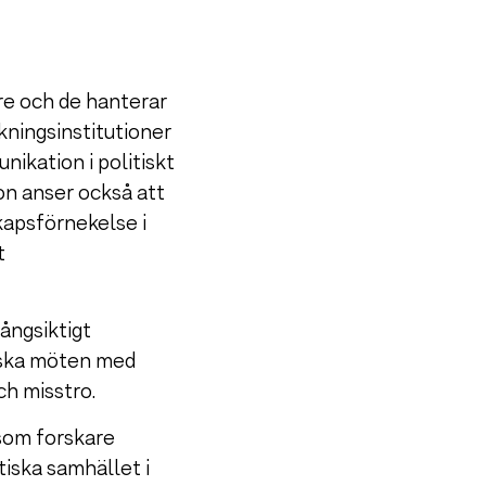
re och de hanterar
kningsinstitutioner
ikation i politiskt
on anser också att
kapsförnekelse i
t
ångsiktigt
tiska möten med
ch misstro.
 som forskare
tiska samhället i