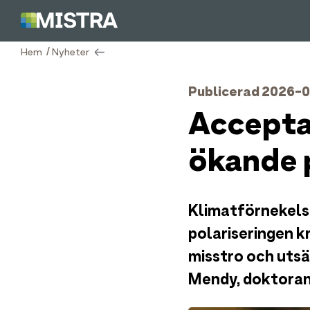
/
Hem
Nyheter
Publicerad 2026-
Accepta
ökande p
Klimatförnekelse 
polariseringen k
misstro och utsät
Mendy, doktoran