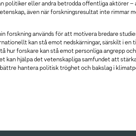
ån politiker eller andra betrodda offentliga aktörer –
vetenskap, även när forskningsresultat inte rimmar 
 min forskning används för att motivera bredare studie
nationellt kan stå emot nedskärningar, särskilt i en t
rstå hur forskare kan stå emot personliga angrepp o
t kan hjälpa det vetenskapliga samfundet att stär
ättre hantera politisk tröghet och bakslag i klimatpo