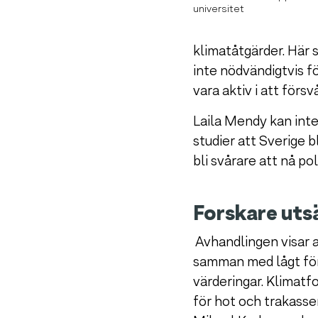
universitet
klimatåtgärder. Här s
inte nödvändigtvis f
vara aktiv i att förs
Laila Mendy kan inte
studier att Sverige bl
bli svårare att nå po
Forskare utsä
Avhandlingen visar 
samman med lågt för
värderingar. Klimatf
för hot och trakasser