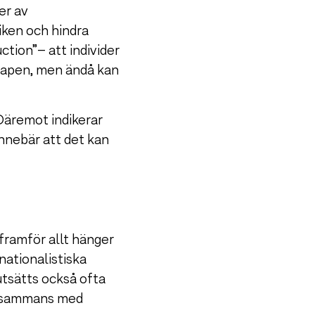
er av
iken och hindra
ction”– att individer
skapen, men ändå kan
 Däremot indikerar
 innebär att det kan
framför allt hänger
ationalistiska
utsätts också ofta
llsammans med