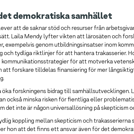
det demokratiska samhället
ver att de saknar stöd och resurser från arbetsgiva
sätt. Laila Mendy lyfter vikten att lärosäten och fors
er, exempelvis genom utbildningsinsatser inom kommun
ch tydliga riktlinjer för att hantera trakasserier. H
as kommunikationsstrategier för att motverka vetens
h att forskare tilldelas finansiering för mer långsiktig
g.
 öka forskningens bidrag till samhällsutvecklingen. L
an också minska risken för fientliga eller problema
 det inte är någon universallösning på skepticism o
ydlig koppling mellan skepticism och trakasserierna
ser hon att det finns ett ansvar även för det demokra