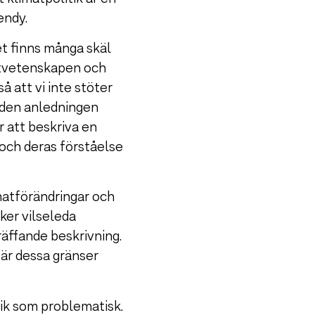
endy.
det finns många skäl
atvetenskapen och
å att vi inte stöter
 den anledningen
r att beskriva en
 och deras förståelse
matförändringar och
ker vilseleda
räffande beskrivning.
 är dessa gränser
tik som problematisk.