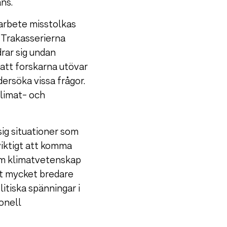
ns.
arbete misstolkas
. Trakasserierna
rar sig undan
att forskarna utövar
dersöka vissa frågor.
klimat- och
sig situationer som
 viktigt att komma
nom klimatvetenskap
tt mycket bredare
tiska spänningar i
ionell