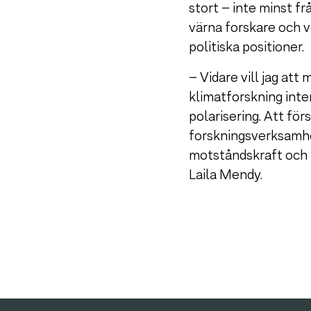
stort – inte minst fr
värna forskare och 
politiska positioner.
– Vidare vill jag att
klimatforskning inter
polarisering. Att fö
forskningsverksamhe
motståndskraft och b
Laila Mendy.