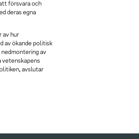
 att försvara och
med deras egna
r av hur
id av ökande politisk
ch nedmontering av
ka vetenskapens
litiken, avslutar