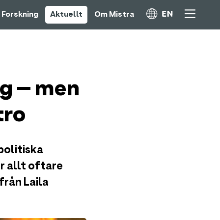
Forskning
Aktuellt
Om Mistra
ng – men
tro
politiska
 allt oftare
från Laila