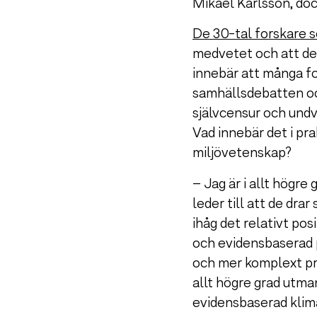
Mikael Karlsson, doc
De 30-tal forskare s
medvetet och att der
innebär att många fo
samhällsdebatten och
självcensur och undvi
Vad innebär det i pr
miljövetenskap?
– Jag är i allt högre
leder till att de drar
ihåg det relativt po
och evidensbaserad p
och mer komplext pr
allt högre grad utman
evidensbaserad klima