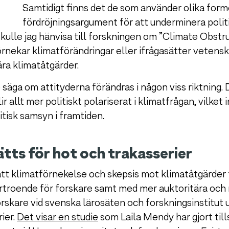
Samtidigt finns det de som använder olika form
fördröjningsargument för att underminera polit
kulle jag hänvisa till forskningen om ”Climate Obstru
örnekar klimatförändringar eller ifrågasätter veten
våra klimatåtgärder.
 säga om attityderna förändras i någon viss riktning.
ir allt mer politiskt polariserat i klimatfrågan, vilket
litisk samsyn i framtiden.
tts för hot och trakasserier
att klimatförnekelse och skepsis mot klimatåtgärder 
troende för forskare samt med mer auktoritära och n
orskare vid svenska lärosäten och forskningsinstitut 
ier.
Det visar en studie
som Laila Mendy har gjort ti