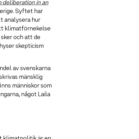
 deliberation in an
rige. Syftet har
t analysera hur
tt klimatförnekelse
 sker och att de
 hyser skepticism
andel av svenskarna
lskrivas mänsklig
 finns människor som
ingarna, något Laila
 klimatpolitik är en