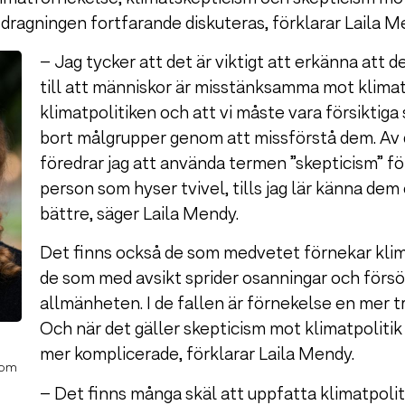
nsdragningen fortfarande diskuteras, förklarar Laila M
– Jag tycker att det är viktigt att erkänna att 
till att människor är misstänksamma mot klim
klimatpolitiken och att vi måste vara försiktiga s
bort målgrupper genom att missförstå dem. Av
föredrar jag att använda termen ”skepticism” fö
person som hyser tvivel, tills jag lär känna dem
bättre, säger Laila Mendy.
Det finns också de som medvetet förnekar kli
de som med avsikt sprider osanningar och försö
allmänheten. I de fallen är förnekelse en mer t
Och när det gäller skepticism mot klimatpolitik
mer komplicerade, förklarar Laila Mendy.
nom
– Det finns många skäl att uppfatta klimatpoli