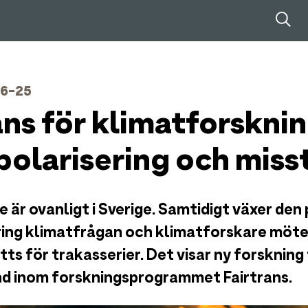
06-25
ns för klimatforskni
olarisering och miss
är ovanligt i Sverige. Samtidigt växer den 
ring klimatfrågan och klimatforskare möter
ts för trakasserier. Det visar ny forskning 
d inom forskningsprogrammet Fairtrans.