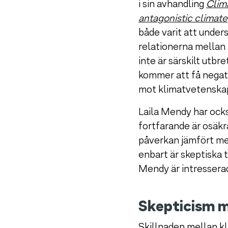
i sin avhandling
Clima
antagonistic climate
både varit att under
relationerna mellan 
inte är särskilt utbr
kommer att få negati
mot klimatvetenska
Laila Mendy har ock
fortfarande är osäkr
påverkan jämfört med
enbart är skeptiska t
Mendy är intressera
Skepticism m
Skillnaden mellan kl