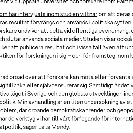
ent vid Uppsala universitet och forskare inom Fairtra
om har intervjuats inom studien vittnar
om att deras 
as resultat förvrängs och används i politiska syften
rskare undviker att delta vid offentliga evenemang, d
 slutar använda sociala medier. Studien visar också 
ker att publicera resultat och i vissa fall även att un
aktiken för forskningen i sig – och för framsteg inom 
 grad oroad över att forskare kan möta eller förvänta 
 sig tillbaka eller självcensurerar sig. Samtidigt är det
sitiva läget i Sverige och den globala utvecklingen i
olitik. Min avhandling är en liten undersökning av e
oblem, där oroande demokratiska trender och geopoli
ar de verktyg vi har till vårt förfogande för internat
tpolitik, säger Laila Mendy.