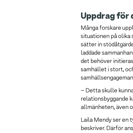
Uppdrag för 
Många forskare upple
situationen på olika 
sätter in stödåtgärd
laddade sammanhang o
det behöver initier
samhället i stort, oc
samhällsengageman
– Detta skulle kunna
relationsbyggande k
allmänheten, även om
Laila Mendy ser en t
beskriver. Därför an