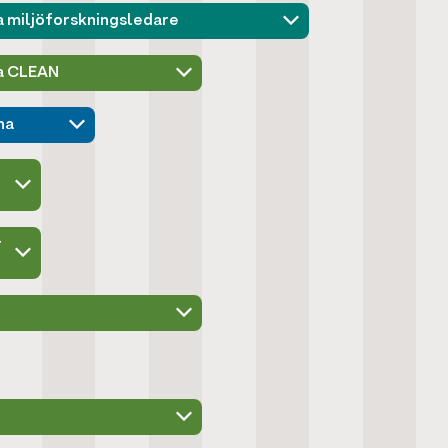
a miljöforskningsledare
a CLEAN
na
r