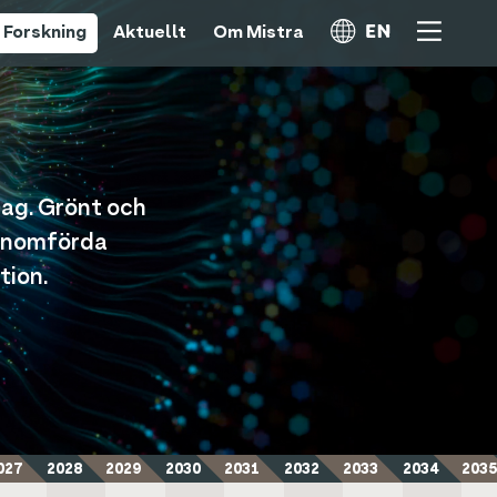
Forskning
Aktuellt
Om Mistra
dag. Grönt och
genomförda
tion.
027
2028
2029
2030
2031
2032
2033
2034
2035