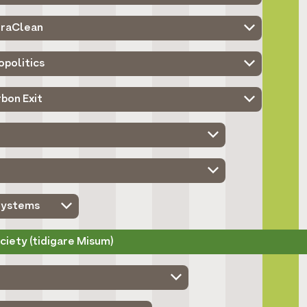
rraClean
opolitics
bon Exit
 Systems
ciety (tidigare Misum)