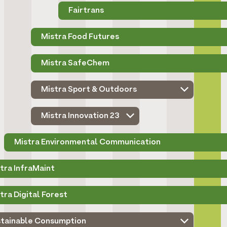
Fairtrans
Mistra Food Futures
Mistra SafeChem
Mistra Sport & Outdoors
Mistra Innovation 23
Mistra Environmental Communication
tra InfraMaint
tra Digital Forest
stainable Consumption