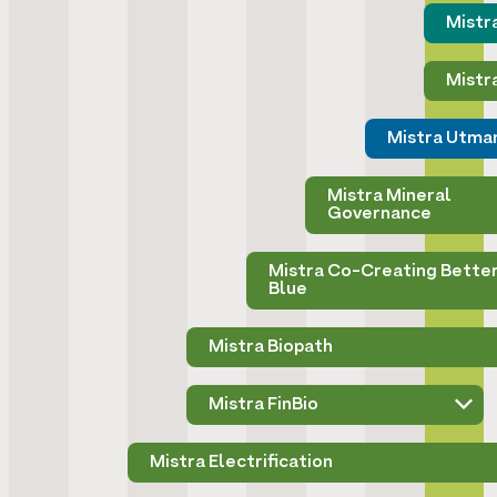
Mistr
Mistr
Mistra Utma
Mistra Mineral
Governance
Mistra Co-Creating Bette
Blue
Mistra Biopath
Mistra FinBio
Mistra Electrification