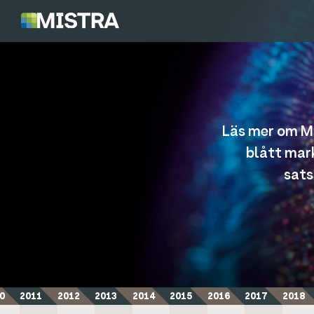
Läs mer om Mi
blått mar
sats
0
2011
2012
2013
2014
2015
2016
2017
2018