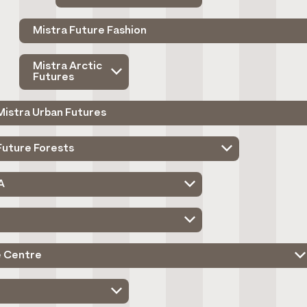
Mistra Future Fashion
Mistra Arctic
Futures
Mistra Urban Futures
Future Forests
A
e Centre