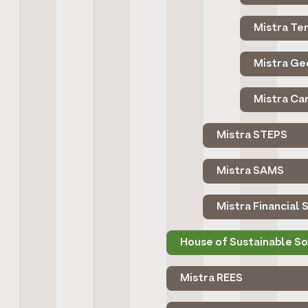
Mistra Te
Mistra Ge
Mistra Car
Mistra STEPS
Mistra SAMS
Mistra Financial
House of Sustainable So
Mistra REES