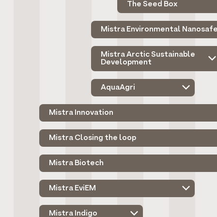
The Seed Box
Mistra Environmental Nanosaf
Mistra Arctic Sustainable
Development
AquaAgri
Mistra Innovation
Mistra Closing the loop
Mistra Biotech
Mistra EviEM
Mistra Indigo