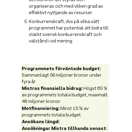
det kommer att styras och
organiseras och med vilken grad av
effektivt nyttjande av resurser.
Konkurrenskraft, dvs på vilka sätt
programmet har potential att bidra till
stärkt svensk konkurrenskraft och
välstånd i vid mening.
Programmets förväntade budget:
Sammanlagt 56 miljoner kronor under
fyra år
Mistras finansiella bidrag:
Högst 85 %
av programmets totala budget, maximalt
48 miljoner kronor.
Motfinansiering:
Minst 15 % av
programmets totala budget.
Ansökans längd:
Ansökningar Mistra tillhanda senast: