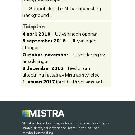
Geopolitik och hållbar utveckling
Background 1
Tidsplan
4 april 2016
– Utlysningen öppnar
5 september 2016
– Utlysningen
stänger
Oktober-november
– Utvärdering av
ansökningar
8 december 2016
– Beslut om
tilldelning fattas av Mistras styrelse
1 januari 2017
(prel.) – Programstart
Stiftelsen för miljöstrategisk forskning stödjer forskning av
strategisk betydelse för en god livsmiljö och hållbar
samhällsutveckling