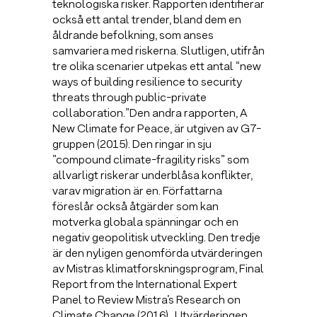
teknologiska risker. Rapporten identifierar
också ett antal trender, bland dem en
åldrande befolkning, som anses
samvariera med riskerna. Slutligen, utifrån
tre olika scenarier utpekas ett antal “new
ways of building resilience to security
threats through public-private
collaboration.”Den andra rapporten, A
New Climate for Peace, är utgiven av G7-
gruppen (2015). Den ringar in sju
”compound climate-fragility risks” som
allvarligt riskerar underblåsa konflikter,
varav migration är en. Författarna
föreslår också åtgärder som kan
motverka globala spänningar och en
negativ geopolitisk utveckling. Den tredje
är den nyligen genomförda utvärderingen
av Mistras klimatforskningsprogram, Final
Report from the International Expert
Panel to Review Mistra’s Research on
Climate Change (2016) . Utvärderingen