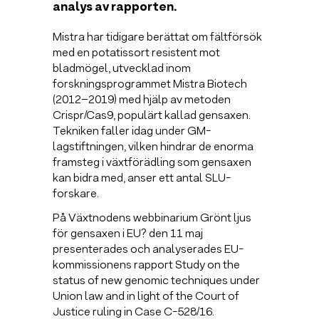
analys av rapporten.
Mistra har tidigare berättat om fältförsök
med en potatissort resistent mot
bladmögel, utvecklad inom
forskningsprogrammet Mistra Biotech
(2012–2019) med hjälp av metoden
Crispr/Cas9, populärt kallad gensaxen.
Tekniken faller idag under GM-
lagstiftningen, vilken hindrar de enorma
framsteg i växtförädling som gensaxen
kan bidra med, anser ett antal SLU-
forskare.
På Växtnodens webbinarium Grönt ljus
för gensaxen i EU? den 11 maj
presenterades och analyserades EU-
kommissionens rapport Study on the
status of new genomic techniques under
Union law and in light of the Court of
Justice ruling in Case C-528/16.