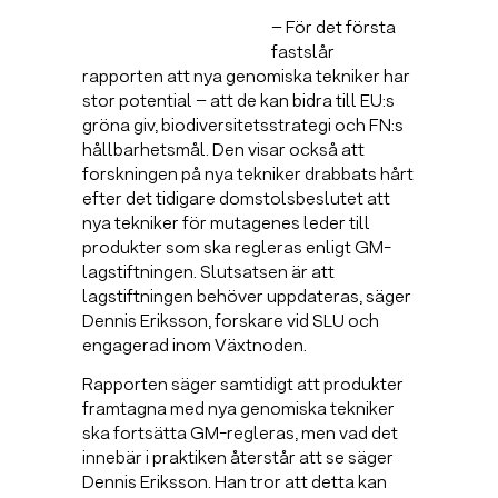
– För det första
fastslår
rapporten att nya genomiska tekniker har
stor potential – att de kan bidra till EU:s
gröna giv, biodiversitetsstrategi och FN:s
hållbarhetsmål. Den visar också att
forskningen på nya tekniker drabbats hårt
efter det tidigare domstolsbeslutet att
nya tekniker för mutagenes leder till
produkter som ska regleras enligt GM-
lagstiftningen. Slutsatsen är att
lagstiftningen behöver uppdateras, säger
Dennis Eriksson, forskare vid SLU och
engagerad inom Växtnoden.
Rapporten säger samtidigt att produkter
framtagna med nya genomiska tekniker
ska fortsätta GM-regleras, men vad det
innebär i praktiken återstår att se säger
Dennis Eriksson. Han tror att detta kan